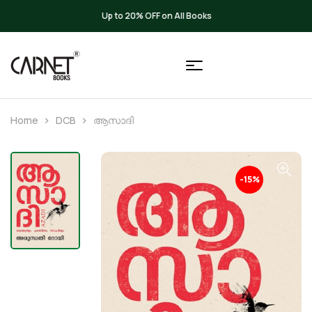
Up to 20% OFF on All Books
Home
DCB
ആസാദി
-15%