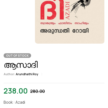
OUT OF STOCK
ആസാദി
Author:
Arundhathi Roy
238.00
280.00
Book : Azadi