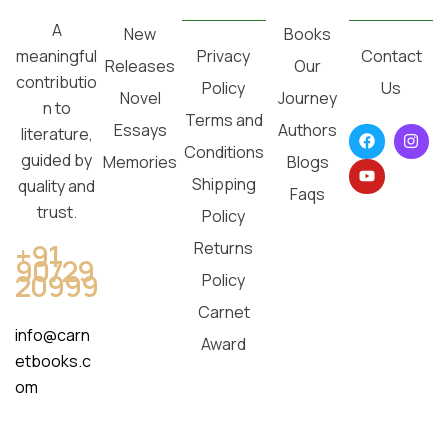
A
New
Books
Privacy
Contact
meaningful
Releases
Our
contributio
Policy
Us
Novel
Journey
n to
Terms and
Essays
Authors
literature,
Conditions
guided by
Memories
Blogs
Shipping
quality and
Faqs
trust.
Policy
Returns
+91
90729
20999
Policy
Carnet
info@carn
Award
etbooks.c
om