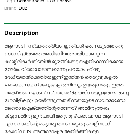
Tags:
Carnet Books
,
DCB
,
Essays
Brand:
DCB
Description
ആസാദി’- സ്വാതന്ത്ര്യം, ഇന്ത്യൻ ഭരണകൂടത്തിന്റെ
സാന്നിദ്ധ്യത്തെ അധിനിേവശമായിക്കാണുന്ന
കാശ്മീരികൾക്കിടയിൽ മുഴങ്ങിക്കേട്ട ഐതിഹാസികമായ
മന്ത്രം. വിരോധാഭാസമെന്നു പറയാം, ഹിന്ദു
ദേശീയതയ്‌ക്കെതിരെ ഇന്ന് ഇന്ത്യൻ തെരുവുകളിൽ,
ലക്ഷക്കണക്കിന് കണ്ഠങ്ങളിൽനിന്നും ഉയരുന്നതും ഇതേ
വാക്ക് തന്നെയാണ്. സ്വാതന്ത്ര്യത്തിനായുള്ള ഈ രണ്ടു
മുറവിളികളും ഉയർത്തുന്നത് ഭിന്നതയുടെ സ്വരമാണോ
അതോ ഐക്യത്തിന്റേതാണോ? അതിനുത്തരം
കിട്ടുന്നതിനു മുൻപായി മറ്റൊരു ഭീകരാവസ്ഥ ‘ആസാദി’
എന്ന വാക്കിന്റെ മറ്റൊരു തലം നമുക്കു വെളിവാക്കി-
കോവിഡ് 19. അന്താരാഷ്ട്ര അതിർത്തികളെ