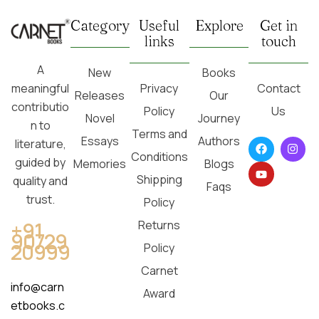
Category
Useful
Explore
Get in
links
touch
A
New
Books
Privacy
Contact
meaningful
Releases
Our
contributio
Policy
Us
Novel
Journey
n to
Terms and
Essays
Authors
literature,
Conditions
guided by
Memories
Blogs
Shipping
quality and
Faqs
trust.
Policy
Returns
+91
90729
20999
Policy
Carnet
info@carn
Award
etbooks.c