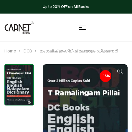
Up to 20% OFF on All Books
Home
DCB
ഇംഗ്ലീഷ് ഇംഗ്ലീഷ് മലയാളം ഡിക്ഷണറി
-15%