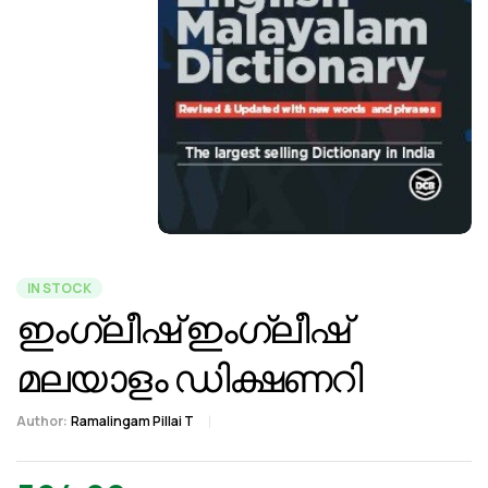
IN STOCK
ഇംഗ്ലീഷ് ഇംഗ്ലീഷ്
മലയാളം ഡിക്ഷണറി
Author:
Ramalingam Pillai T