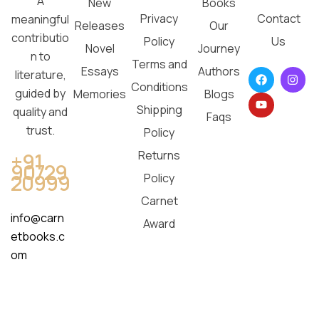
A
New
Books
Privacy
Contact
meaningful
Releases
Our
contributio
Policy
Us
Novel
Journey
n to
Terms and
Essays
Authors
literature,
Conditions
guided by
Memories
Blogs
Shipping
quality and
Faqs
trust.
Policy
Returns
+91
90729
20999
Policy
Carnet
info@carn
Award
etbooks.c
om