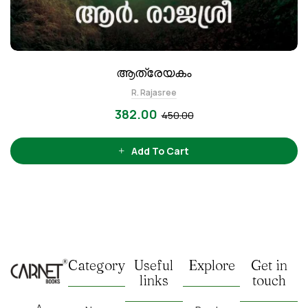
ആത്രേയകം
R. Rajasree
382.00
450.00
Add To Cart
Category
Useful
Explore
Get in
links
touch