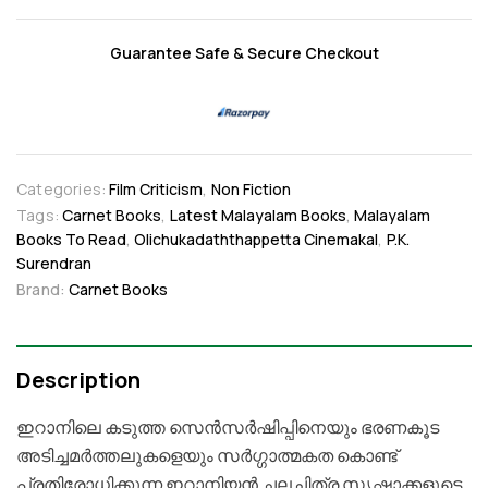
Guarantee Safe & Secure Checkout
Categories:
Film Criticism
,
Non Fiction
Tags:
Carnet Books
,
Latest Malayalam Books
,
Malayalam
Books To Read
,
Olichukadaththappetta Cinemakal
,
P.K.
Surendran
Brand:
Carnet Books
Description
ഇറാനിലെ കടുത്ത സെൻസർഷിപ്പിനെയും ഭരണകൂട
അടിച്ചമർത്തലുകളെയും സർഗ്ഗാത്മകത കൊണ്ട്
പ്രതിരോധിക്കുന്ന ഇറാനിയൻ ചലച്ചിത്ര സൃഷ്ടാക്കളുടെ