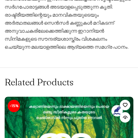
സർഗപോരാട്ടങ്ങൾ അടയാളപ്പെടുത്തുന്ന കൃതി.
രാഷ്ട്രീയത്തിന്റെയും മാനവികതയുടെയും
അർത്ഥതലങ്ങൾ സെൻസർ കണ്ണുകൾ മറികടന്ന്
അനുവാചകരിലേക്കെത്തിക്കുന്ന ഇറാനിയൻ
സിനിമകളുടെ സൗന്ദര്യശാസ്ത്രം വിശകലനം
ചെയ്യുന്ന മലയാളത്തിലെ ആദ്യത്തെ സമഗ്ര പഠനം.
Related Products
-15%