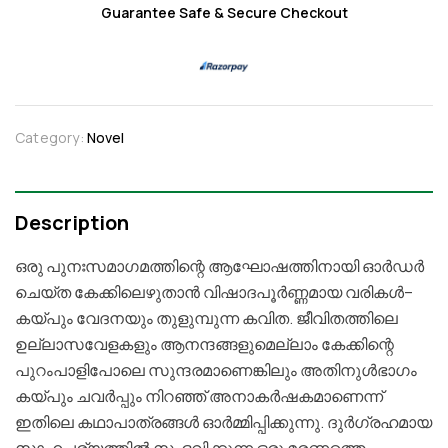
Guarantee Safe & Secure Checkout
Category:
Novel
Description
ഒരു
പുനഃസമാഗമത്തിന്റെ
ആഘോഷത്തിനായി
ഓര്‍ഡര്‍
ചെയ്ത
കേക്കിലെഴുതാന്‍
വിഷാദപൂര്‍ണ്ണമായ
വരികള്‍
–
കയ്പും
വേദനയും
തുളുമ്പുന്ന
കവിത
.
ജീവിതത്തിലെ
ഉല്ലാസവേളകളും
ആനന്ദങ്ങളുമെല്ലാം
കേക്കിന്റെ
പുറംപാളിപോലെ
സുന്ദരമാണെങ്കിലും
അതിനുള്‍ഭാഗം
കയ്പും
ചവര്‍പ്പും
നിറഞ്ഞ്
അനാകര്‍ഷകമാണെന്ന്
ഇതിലെ
കഥാപാത്രങ്ങള്‍
ഓര്‍മ്മിപ്പിക്കുന്നു
.
ദുര്‍ഗ്രഹമായ
സാഹചര്യത്തില്‍
സംഭവിക്കുന്ന
ഒരു
മരണത്തെ