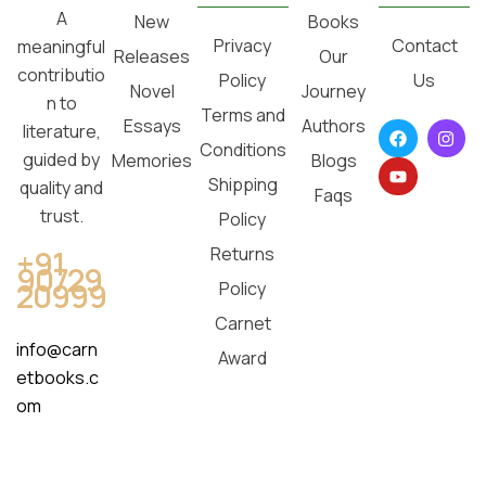
A
New
Books
Privacy
Contact
meaningful
Releases
Our
contributio
Policy
Us
Novel
Journey
n to
Terms and
Essays
Authors
literature,
Conditions
guided by
Memories
Blogs
Shipping
quality and
Faqs
trust.
Policy
Returns
+91
90729
20999
Policy
Carnet
info@carn
Award
etbooks.c
om