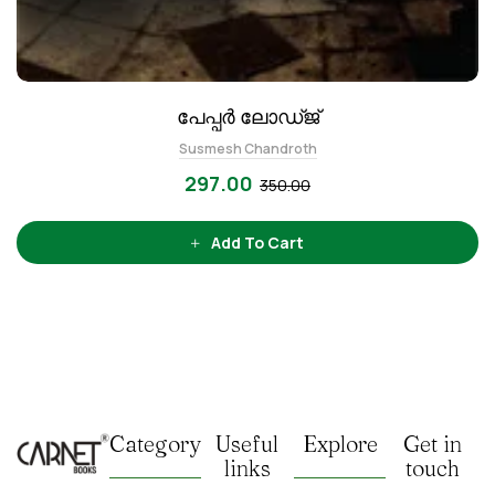
പേപ്പര്‍ ലോഡ്ജ്‌
Susmesh Chandroth
297.00
350.00
Add To Cart
Category
Useful
Explore
Get in
links
touch