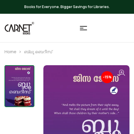
ings for Libraries.
Up to 20% OFF on A
Home
ബ്ലൂ ബെറീസ്
-15%