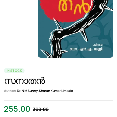
IN STOCK
സനാതൻ
Author:
Dr. N M Sunny
,
Sharan Kumar Limbale
255.00
300.00