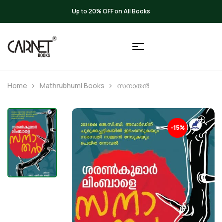
Up to 20% OFF on All Books
Home
Mathrubhumi Books
സനാതൻ
-15%