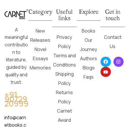
Category
Useful
Explore
Get in
links
touch
A
New
Books
Privacy
Contact
meaningful
Releases
Our
contributio
Policy
Us
Novel
Journey
n to
Terms and
Essays
Authors
literature,
Conditions
guided by
Memories
Blogs
Shipping
quality and
Faqs
trust.
Policy
Returns
+91
90729
20999
Policy
Carnet
info@carn
Award
etbooks.c