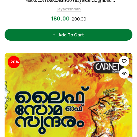
ലോകസാഹിത്യം
Jayakrishnan
180.00
200.00
Add To Cart
-20%