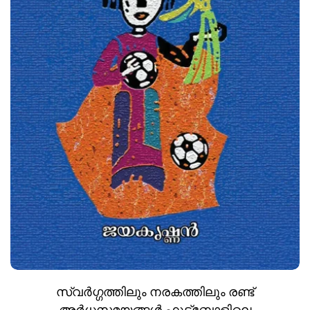
സ്വർഗ്ഗത്തിലും നരകത്തിലും രണ്ട്
അർധസമയങ്ങൾ ഫുട്‍ബോളിലെ