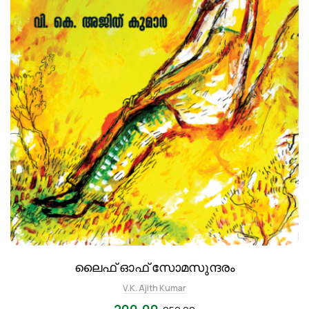
ലൈഫ് ഓഫ് സോമസുന്ദരം
V.K. Ajith Kumar
200.00