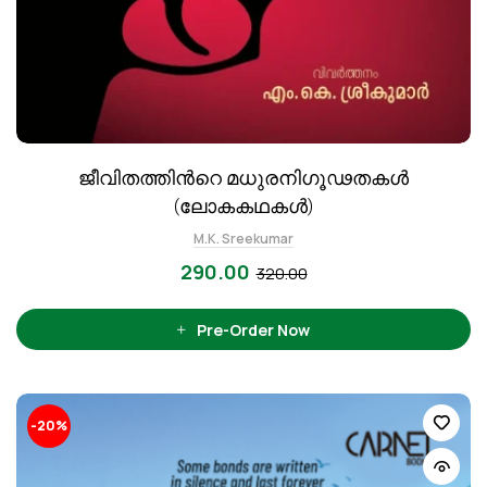
ജീവിതത്തിന്‍റെ മധുരനിഗൂഢതകള്‍
(ലോകകഥകള്‍)
M.K. Sreekumar
290.00
320.00
Pre-Order Now
-20%