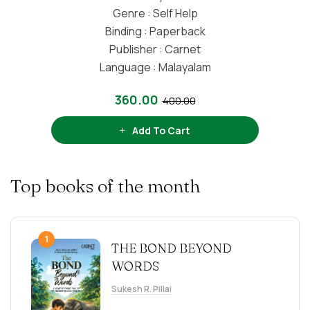
Genre : Self Help
Binding : Paperback
Publisher : Carnet
Language : Malayalam
360.00
400.00
Add To Cart
Top books of the month
1
THE BOND BEYOND
WORDS
Sukesh R. Pillai