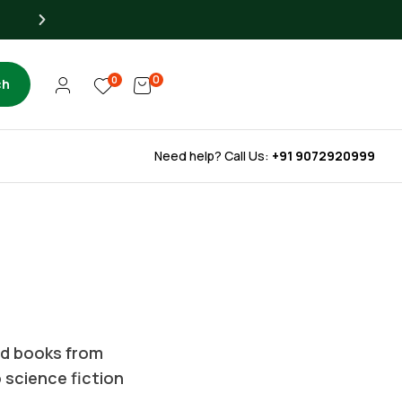
Up to 40% OFF for Libra
0
0
ch
Need help? Call Us:
+91 9072920999
ted books from
o science fiction