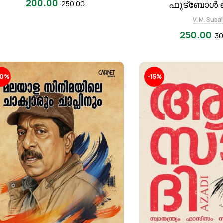
200.00
250.00
ഫുട്ബോൾ 
V. M. Subai
250.00
30
20%
-15%