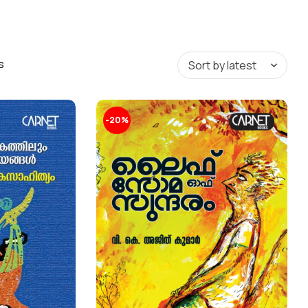
s
-20%