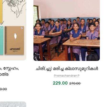
, സ്നേഹം,
ചിരി(ച്ചു) മരിച്ച ക്ലാസുമുറികള്‍
ാത്ര
Premachandran P
229.00
270.00
0.00