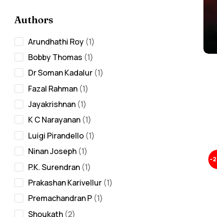
Authors
Arundhathi Roy
1
Bobby Thomas
1
Dr Soman Kadalur
1
Fazal Rahman
1
Jayakrishnan
1
K C Narayanan
1
Luigi Pirandello
1
Ninan Joseph
1
-
P.K. Surendran
1
Prakashan Karivellur
1
Premachandran P
1
Shoukath
2