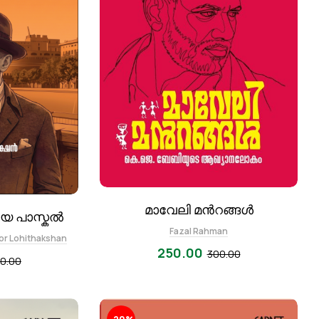
മാവേലി മൻറങ്ങൾ
യ പാസ്കൽ
Fazal Rahman
r Lohithakshan
250.00
300.00
0.00