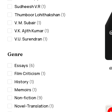
Sudheesh V.R
1
Thumboor Lohithakshan
1
V. M. Subair
1
V.K. Ajith Kumar
1
V.U. Surendran
1
Genre
Essays
6
ഒ
Film Criticism
1
History
1
Memoirs
1
Non-fiction
9
Novel-Translation
1