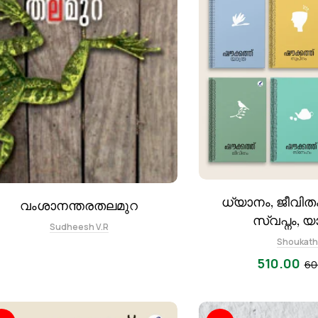
ധ്യാനം, ജീവിതം
വംശാനന്തരതലമുറ
സ്വപ്നം, യ
Sudheesh V.R
Shoukath
510.00
60