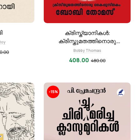
ി
ക്രിസ്ത്യാനികള്‍:
ക്രിസ്തുമതത്തിനൊരു
Roy
കൈപ്പുസ്തകം
Bobby Thomas
0.00
408.00
480.00
-15%