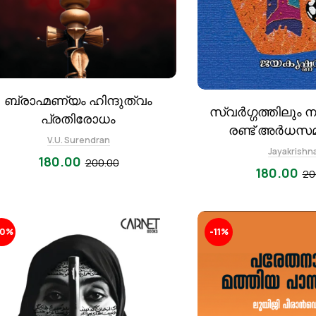
ബ്രാഹ്മണ്യം ഹിന്ദുത്വം
സ്വർഗ്ഗത്തിലും 
പ്രതിരോധം
രണ്ട് അർധസ
V.U. Surendran
ഫുട്‍ബോള
Jayakrishn
180.00
200.00
ലോകസാഹി
180.00
20
20%
-11%