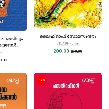
ലൈഫ് ഓഫ് സോമസുന്ദരം
നരകത്തിലും
V.K. Ajith Kumar
മയങ്ങൾ
200.00
ിലെ
250.00
an
ത്യം
0.00
-17%