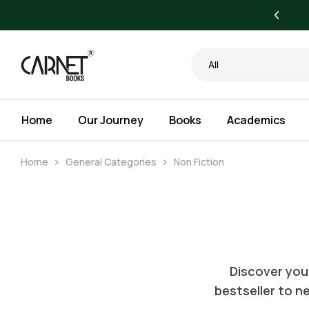
yone. Bigger Savings for Libraries.
All
Home
Our Journey
Books
Academics
Home
General Categories
Non Fiction
Discover your
bestseller to ne