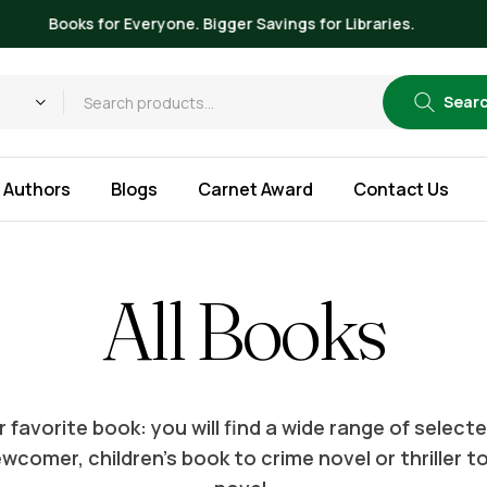
Up to 20% OFF on All Books
Sear
Authors
Blogs
Carnet Award
Contact Us
All Books
 favorite book: you will find a wide range of selec
wcomer, children’s book to crime novel or thriller t