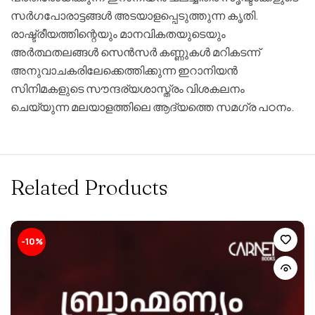
സർഗപോരാട്ടങ്ങൾ അടയാളപ്പെടുത്തുന്ന കൃതി.
രാഷ്ട്രീയത്തിന്റെയും മാനവികതയുടെയും
അർത്ഥതലങ്ങൾ സെൻസർ കണ്ണുകൾ മറികടന്ന്
അനുവാചകരിലേക്കെത്തിക്കുന്ന ഇറാനിയൻ
സിനിമകളുടെ സൗന്ദര്യശാസ്ത്രം വിശകലനം
ചെയ്യുന്ന മലയാളത്തിലെ ആദ്യത്തെ സമഗ്ര പഠനം.
Related Products
-10%