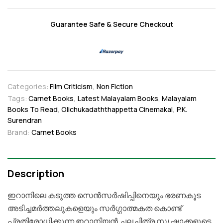
Guarantee Safe & Secure Checkout
Categories:
Film Criticism
,
Non Fiction
Tags:
Carnet Books
,
Latest Malayalam Books
,
Malayalam
Books To Read
,
Olichukadaththappetta Cinemakal
,
P.K.
Surendran
Brand:
Carnet Books
Description
ഇറാനിലെ കടുത്ത സെൻസർഷിപ്പിനെയും ഭരണകൂട
അടിച്ചമർത്തലുകളെയും സർഗ്ഗാത്മകത കൊണ്ട്
പ്രതിരോധിക്കുന്ന ഇറാനിയൻ ചലച്ചിത്ര സൃഷ്ടാക്കളുടെ