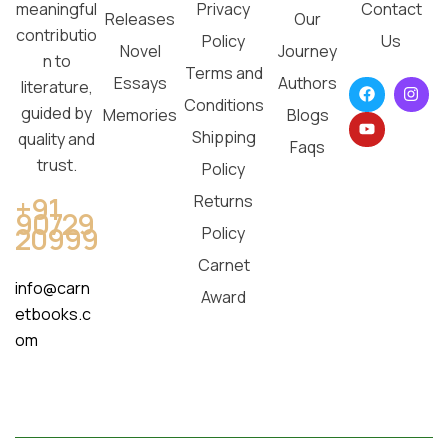
Privacy
Contact
meaningful
Releases
Our
contributio
Policy
Us
Novel
Journey
n to
Terms and
Essays
Authors
literature,
Conditions
guided by
Memories
Blogs
Shipping
quality and
Faqs
trust.
Policy
Returns
+91
90729
20999
Policy
Carnet
info@carn
Award
etbooks.c
om