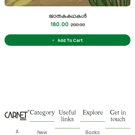
ജാതകകഥകൾ
180.00
200.00
Add To Cart
Category
Useful
Explore
Get in
links
touch
A
New
Books