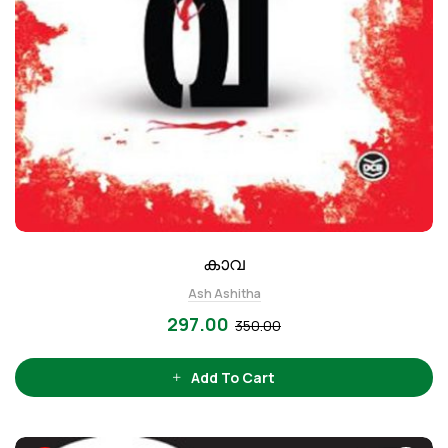
കാവ
Ash Ashitha
297.00
350.00
Add To Cart