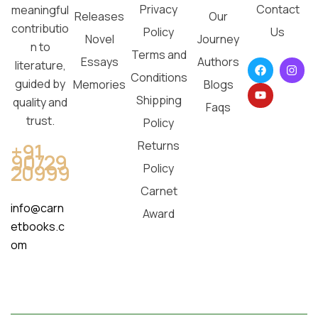
Privacy
Contact
meaningful
Releases
Our
contributio
Policy
Us
Novel
Journey
n to
Terms and
Essays
Authors
literature,
Conditions
guided by
Memories
Blogs
Shipping
quality and
Faqs
trust.
Policy
Returns
+91
90729
20999
Policy
Carnet
info@carn
Award
etbooks.c
om