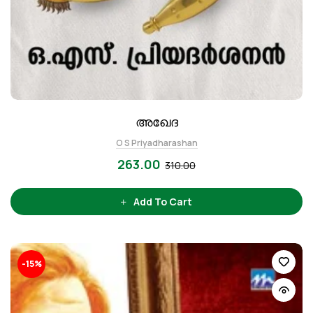
അഖേദ
O S Priyadharashan
263.00
310.00
Add To Cart
-15%