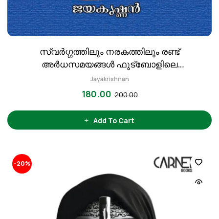
സ്വർഗ്ഗത്തിലും നരകത്തിലും രണ്ട്
അർധസമയങ്ങൾ ഫുട്‍ബോളിലെ
ലോകസാഹിത്യം
Jayakrishnan
180.00
200.00
Add To Cart
-20%