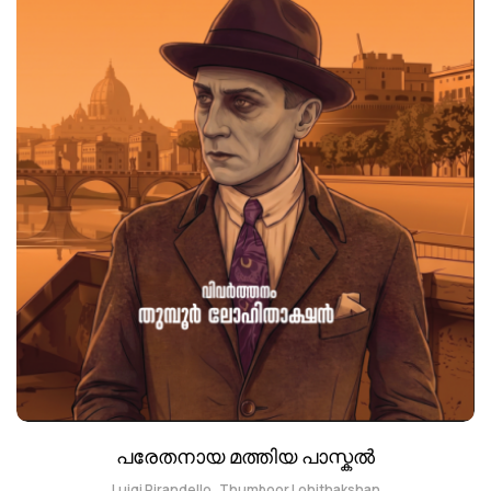
പരേതനായ മത്തിയ പാസ്കൽ
,
Luigi Pirandello
Thumboor Lohithakshan