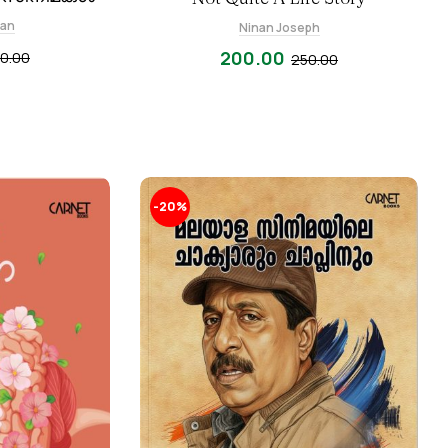
ran
Ninan Joseph
200.00
0.00
250.00
-20%