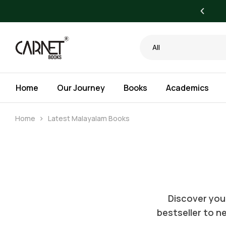
yone. Bigger Savings for Libraries.
All
Home
Our Journey
Books
Academics
Home
Latest Malayalam Books
Discover your
bestseller to ne