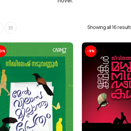
novel.
Showing all 16 result
10%
-9%