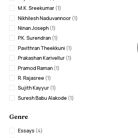
M.K. Sreekumar
1
Nikhilesh Naduvannoor
1
Ninan Joseph
1
P.K. Surendran
1
Pavithran Theekkuni
1
Prakashan Karivellur
1
Pramod Raman
1
R. Rajasree
1
Sujith Kayyur
1
Suresh Babu Alakode
1
Genre
Essays
4