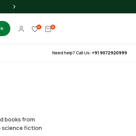
Up to 40% OFF for Libra
0
0
ch
Need help? Call Us:
+91 9072920999
ted books from
o science fiction