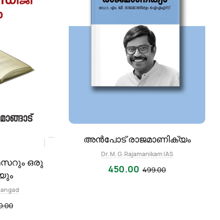
അൻപോട് രാജമാണിക്യം
Dr. M. G. Rajamanikam IAS
സറും ഒരു
450.00
499.00
യും
Mangad
0.00