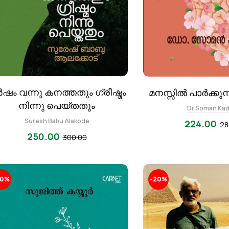
ഷം വന്നു കനത്തതും ഗ്രീഷ്മം
മനസ്സിൽ പാർക്കു
നിന്നു പെയ്തതും
Dr Soman Kad
Suresh Babu Alakode
224.00
28
250.00
300.00
20%
-20%