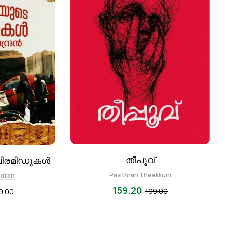
തീപൂവ്
പിരമിഡുകൾ
Pavithran Theekkuni
ndran
159.20
199.00
9.00