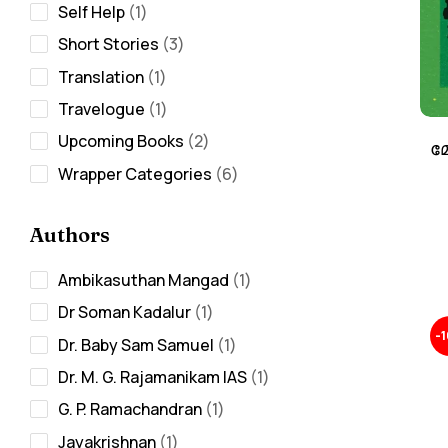
Self Help
1
Short Stories
3
Translation
1
Travelogue
1
Upcoming Books
2
മ
Wrapper Categories
6
Authors
Ambikasuthan Mangad
1
Dr Soman Kadalur
1
-
Dr. Baby Sam Samuel
1
Dr. M. G. Rajamanikam IAS
1
G. P. Ramachandran
1
Jayakrishnan
1