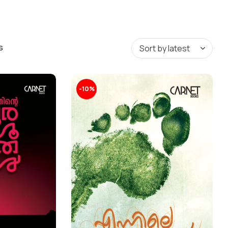
s
-10%