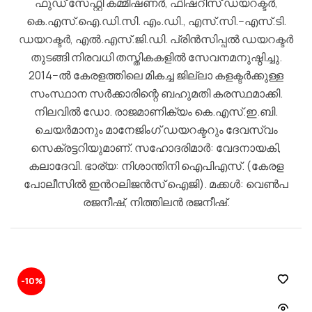
ഫുഡ് സേഫ്റ്റി കമ്മീഷണര്‍, ഫിഷറീസ് ഡയറക്ടര്‍,
കെ.എസ്.ഐ.ഡി.സി. എം.ഡി., എസ്.സി.−എസ്.ടി.
ഡയറക്ടര്‍, എല്‍.എസ്.ജി.ഡി. പ്രിന്‍സിപ്പല്‍ ഡയറക്ടര്‍
തുടങ്ങി നിരവധി തസ്തികകളില്‍ സേവനമനുഷ്ഠിച്ചു.
2014−ല്‍ കേരളത്തിലെ മികച്ച ജില്ലാ കളക്ടര്‍ക്കുള്ള
സംസ്ഥാന സര്‍ക്കാരിന്റെ ബഹുമതി കരസ്ഥമാക്കി.
നിലവിൽ ഡോ. രാജമാണിക്യം കെ.എസ്.ഇ.ബി.
ചെയര്‍മാനും മാനേജിംഗ് ഡയറക്ടറും ദേവസ്വം
സെക്രട്ടറിയുമാണ്. സഹോദരിമാര്‍: വേദനായകി,
കലാദേവി. ഭാര്യ: നിശാന്തിനി ഐപിഎസ്. (കേരള
പോലീസില്‍ ഇന്‍റലിജന്‍സ് ഐജി). മക്കള്‍: വെണ്‍പ
രജനീഷ്, നിത്തിലന്‍ രജനീഷ്.
-10%