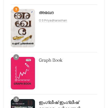
3
അഖേദ
O S Priyadharashan
4
Graph Book
5
ഇംഗ്ലീഷ് ഇംഗ്ലീഷ്