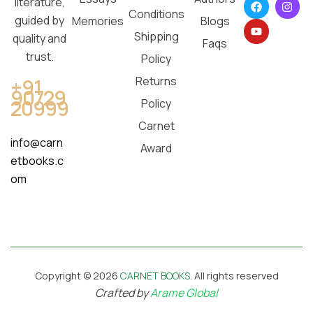
literature,
Conditions
guided by
Memories
Blogs
Shipping
quality and
Faqs
trust.
Policy
Returns
+91
90729
20999
Policy
Carnet
info@carn
Award
etbooks.c
om
Copyright © 2026
CARNET BOOKS
. All rights reserved
Crafted by
Arame Global