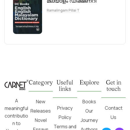
മലയാളം ഡിക്ഷണറി
Ramalingam Pillai T
Category
Useful
Explore
Get in
links
touch
A
New
Books
Privacy
Contact
meaningful
Releases
Our
contributio
Policy
Us
Novel
Journey
n to
Terms and
Essays
Authors