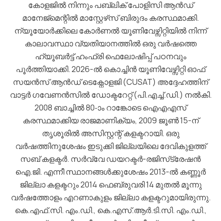
കോളജില്‍ നിന്നും പബ്ലിക് പോളിസി ആന്‍ഡ്
മാനേജ്‌മെന്റില്‍ മാസ്റ്റേഴ്‌സ് ബിരുദം കരസ്ഥമാക്കി.
ന്യൂയോർക്കിലെ കോർണൽ യൂണിവേഴ്സിറ്റിയിൽ നിന്ന്
കാലാവസ്ഥാ വ്യതിയാനത്തിൽ ഒരു വർഷത്തെ
ഹ്യൂബർട്ട് ഹംഫ്രി ഫെലോഷിപ്പ് പഠനവും
പൂർത്തിയാക്കി. 2026-ൽ കൊച്ചിൻ യൂണിവേഴ്സിറ്റി ഓഫ്
സയൻസ് ആൻഡ് ടെക്നോളജി (CUSAT) അദ്ദേഹത്തിന്
വാട്ടർ ഗവേണൻസിൽ ഡോക്ടറേറ്റ് (പി.എച്ച്.ഡി.) നൽകി.
2008 ബാച്ചില്‍ 80-ാം റാങ്കോടെ ഐഎഎസ്
കരസ്ഥമാക്കിയ രാജമാണിക്യം, 2009 ജൂണ്‍ 15-ന്
തൃശൂരില്‍ അസിസ്റ്റന്റ് കളക്ടറായി. ഒരു
വര്‍ഷത്തിനുശേഷം ഇടുക്കി ജില്ലയിലെ ദേവികുളത്ത്
സബ് കളക്ടര്‍. സര്‍വ്വേ ഡയറക്ടര്‍-രജിസ്‌ട്രേഷന്‍
ഐ.ജി. എന്നീ സ്ഥാനങ്ങള്‍ക്കുശേഷം 2013-ല്‍ കണ്ണൂര്‍
ജില്ലാ കളക്ടറും 2014 ഫെബ്രുവരി 14 മുതല്‍ മൂന്നു
വര്‍ഷത്തോളം എറണാകുളം ജില്ലാ കളക്ടറുമായിരുന്നു.
കെ.എഫ്.സി. എം.ഡി., കെ.എസ്.ആര്‍.ടി.സി. എം.ഡി.,