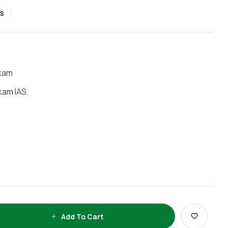
AS
ckam
ikam IAS
Add To Cart