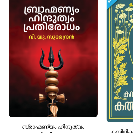
ബ്രാഹ്മണ്യം ഹിന്ദുത്വം
കമ്പിള