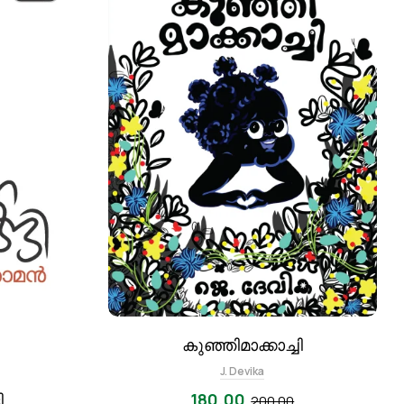
കുഞ്ഞിമാക്കാച്ചി
J. Devika
180.00
ി
200.00