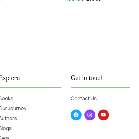
Explore
Get in touch
Books
Contact Us
Our Journey
Authors
Blogs
Faqs