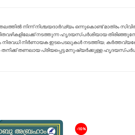
തലത്തിൽ നിന്ന് നിശ്ചയദാർഢ്യം ഒന്നുകൊണ്ട് മാത്രം സി
തവഴികളിലേക്ക് നടത്തുന്ന ഹൃദയസ്പർശിയായ തിരിഞ്ഞുനോ
്കം നിരവധി നിർണായക ഇടപെടലുകൾ നടത്തിയ, കർത്തവ്യബ
ിൽ തനിക്ക് തണലായ പ്രിയപ്പെട്ട മനുഷ്യർക്കുള്ള ഹൃദയസ
-10%