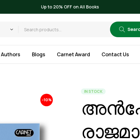
Up to 20% OFF on All Books
Sear
Authors
Blogs
Carnet Award
Contact Us
IN STOCK
അൻപോ
-10%
രാജമാ