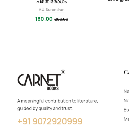
പ്രതിരോധം
V.U. Surendran
180.00
200.00
C
Ne
No
A meaningful contribution to literature,
guided by quality and trust.
Es
+91 9072920999
M