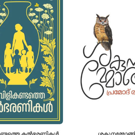
ികണ്ടത്തെ കൽഭരണികൾ
ശകുനമ്മോങ്ങ