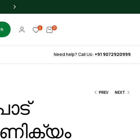
Up to 40% OFF for Libra
0
0
ch
Need help? Call Us:
+91 9072920999
PREV
NEXT
ട്
200.00
220.00
ണിക്യം
160.00
180.00