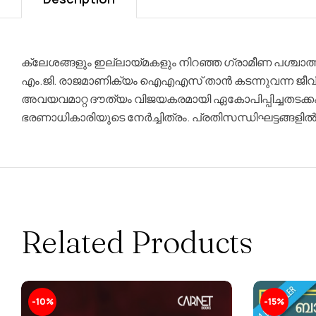
ക്ലേശങ്ങളും ഇല്ലായ്മകളും നിറഞ്ഞ ഗ്രാമീണ പശ്ചാത്
എം.ജി. രാജമാണിക്യം ഐഎഎസ് താൻ കടന്നുവന്ന ജീവി
അവയവമാറ്റ ദൗത്യം വിജയകരമായി ഏകോപിപ്പിച്ചതടക
ഭരണാധികാരിയുടെ നേർച്ചിത്രം. പ്രതിസന്ധിഘട്ടങ്ങള
Related Products
-10%
-15%