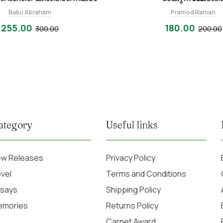
Babu Abraham
Pramod Raman
255.00
180.00
300.00
200.00
ategory
Useful links
w Releases
Privacy Policy
vel
Terms and Conditions
says
Shipping Policy
emories
Returns Policy
Carnet Award