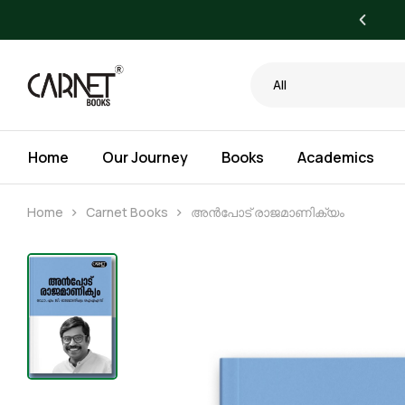
yone. Bigger Savings for Libraries.
All
Home
Our Journey
Books
Academics
Home
Carnet Books
അൻപോട് രാജമാണിക്യം