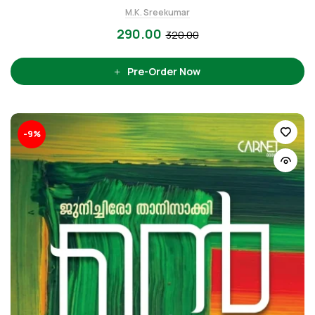
M.K. Sreekumar
290.00
320.00
Pre-Order Now
-9%