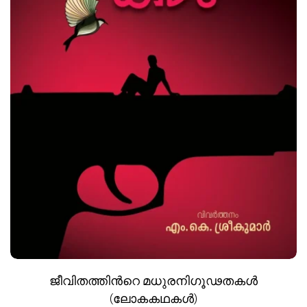
ജീവിതത്തിന്‍റെ മധുരനിഗൂഢതകള്‍
(ലോകകഥകള്‍)