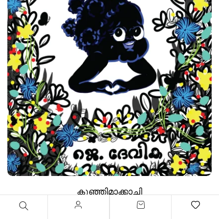
കുഞ്ഞിമാക്കാച്ചി
J. Devika