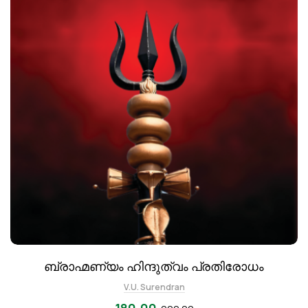
ബ്രാഹ്മണ്യം ഹിന്ദുത്വം പ്രതിരോധം
V.U. Surendran
180.00