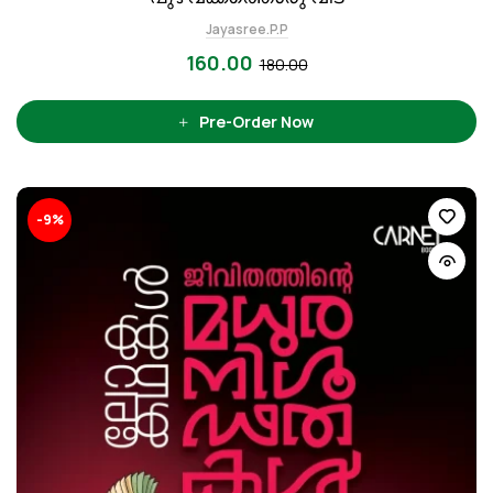
Jayasree.P.P
160.00
180.00
Pre-Order Now
-9%