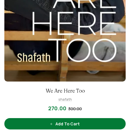
We Are Here Too
shafath
270.00
300.00
Add To Cart