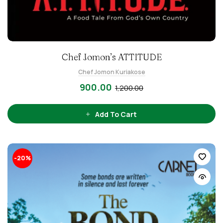
Chef Jomon’s ATTITUDE
Chef Jomon Kuriakose
900.00
1,200.00
Add To Cart
-20%