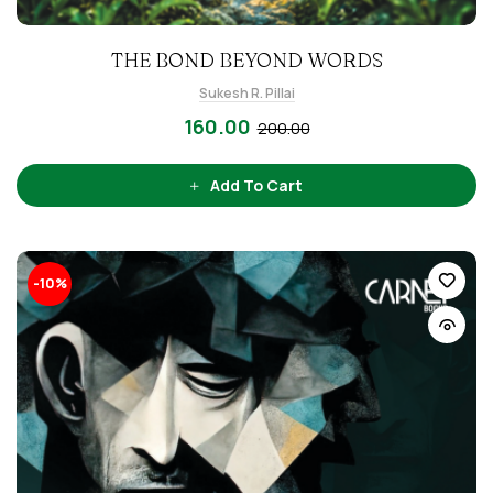
THE BOND BEYOND WORDS
Sukesh R. Pillai
160.00
200.00
Add To Cart
-10%