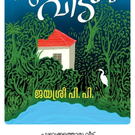
പുഴവക്കത്തൊരു വീട്