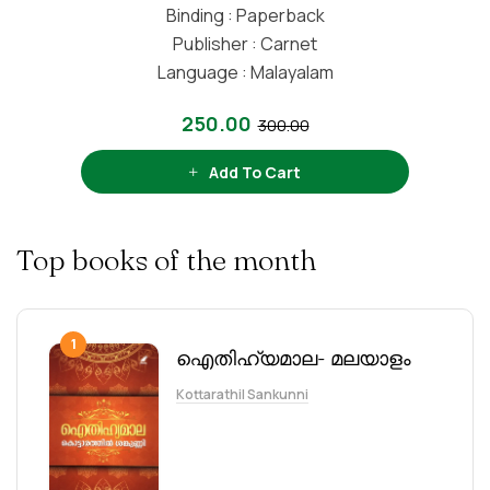
Binding : Paperback
Publisher : Carnet
Language : Malayalam
250.00
300.00
Add To Cart
Top books of the month
1
ഐതിഹ്യമാല- മലയാളം
Kottarathil Sankunni