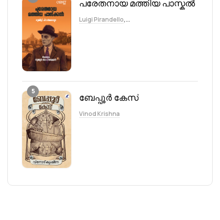
പരേതനായ മത്തിയ പാസ്കൽ
,
Luigi Pirandello
Thumboor Lohithakshan
5
ബേപ്പൂര്‍ കേസ്
Vinod Krishna