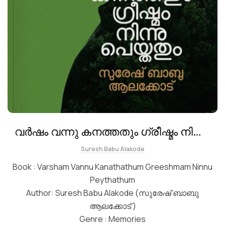
വർഷം വന്നു കനത്തതും ഗ്രീഷ്മം നിന്നു
പെയ്തതും
Suresh Babu Alakode
Book : Varsham Vannu Kanathathum Greeshmam Ninnu
Peythathum
Author: Suresh Babu Alakode (സുരേഷ് ബാബു
ആലക്കോട് )
Genre : Memories