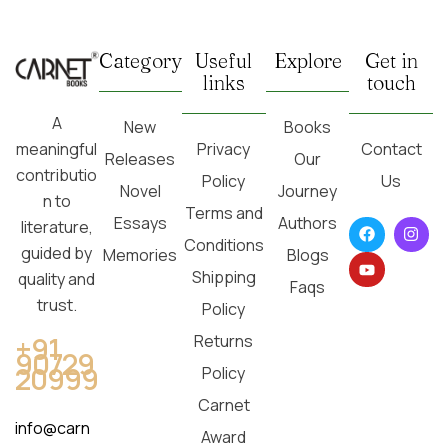
Category
Useful
Explore
Get in
links
touch
A
New
Books
Privacy
Contact
meaningful
Releases
Our
contributio
Policy
Us
Novel
Journey
n to
Terms and
Essays
Authors
literature,
Conditions
guided by
Memories
Blogs
Shipping
quality and
Faqs
trust.
Policy
Returns
+91
90729
20999
Policy
Carnet
info@carn
Award