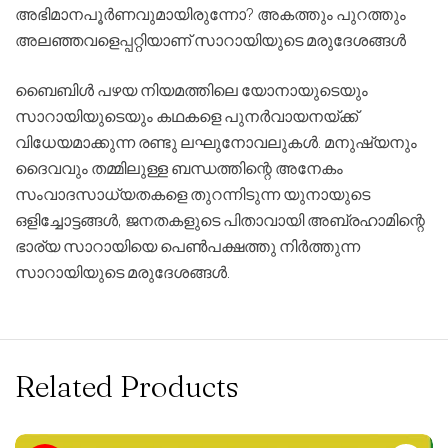
അഭിമാനപൂർണവുമായിരുന്നോ
?
അകത്തും
പുറത്തും
അലഞ്ഞവളെപ്പറ്റിയാണ്
സാറായിയുടെ
മരുദേശങ്ങൾ
ബൈബിൾ
പഴയ
നിയമത്തിലെ
യോനായുടെയും
സാറായിയുടെയും
കഥകളെ
പുനർവായനയ്ക്ക്
വിധേയമാക്കുന്ന
രണ്ടു
ലഘുനോവലുകൾ
.
മനുഷ്യനും
ദൈവവും
തമ്മിലുള്ള
ബന്ധത്തിന്റെ
അനേകം
സംവാദസാധ്യതകളെ
തുറന്നിടുന്ന
യുനായുടെ
ഒളിച്ചോട്ടങ്ങൾ
,
ജനതകളുടെ
പിതാവായി
അബ്രഹാമിന്റെ
ഭാര്യ
സാറായിയെ
പെൺപക്ഷത്തു
നിർത്തുന്ന
സാറായിയുടെ
മരുദേശങ്ങൾ
.
Related Products