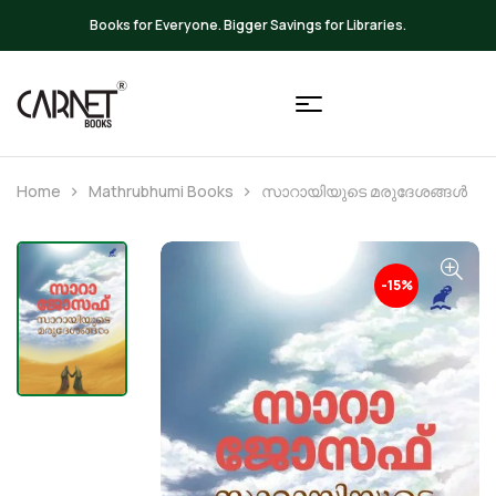
Up to 20% OFF on All Books
Home
Mathrubhumi Books
സാറായിയുടെ മരുദേശങ്ങൾ
-15%