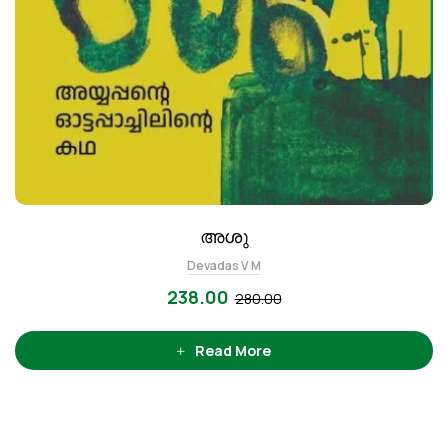
അശു
Devadas V M
238.00
280.00
Read More