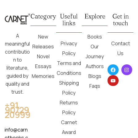
Category
Useful
Explore
Get in
links
touch
A
New
Books
Privacy
Contact
meaningful
Releases
Our
contributio
Policy
Us
Novel
Journey
n to
Terms and
Essays
Authors
literature,
Conditions
guided by
Memories
Blogs
Shipping
quality and
Faqs
trust.
Policy
Returns
+91
90729
20999
Policy
Carnet
info@carn
Award
etbooks.c