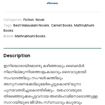
Categories:
Fiction
,
Novel
Tags:
Best Malayalam Novels
,
Carnet Books
,
Mathrubhumi
Books
Brand:
Mathrubhumi Books
Description
ഇനിയൊരായിരമാണ്ടു
കഴിഞ്ഞാലും
ബൈബിൾ
നിലനില്ക്കുന്നിടത്തോളംകാലവും
ദൈവവുമായി
സംവാദത്തിലും
സംഘർഷത്തിലും
അനുസരണക്കേടിലുമേർപ്പെട്ടുകൊണ്ട്
യൂനാ
പുനരവതരിച്ചുകൊണ്ടിരിക്കും
…
യഹോവയുടെ
തിരഞ്ഞെടുക്കപ്പെട്ടവനായ
അബ്രഹാമിനോടൊത്തുള്ള
സാറായിയുടെ
ജീവിതം
സ്വസ്ഥവും
മധുരവും