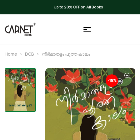
Up to 20% OFF on All Books
Home
DCB
നീർമാതളം പൂത്ത കാലം
-15%