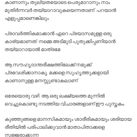
കാണാനും തുല്യതയോടെ
പെരുമാറാനും
നാം
മുതിര്‍ന്നവര്‍
തയ്യാറാവുകയെന്നതാണ്
.
പറയാന്‍
എളുപ്പമാണെങ്കിലും
പ്രാവര്‍ത്തികമാക്കാന്‍
ഏറെ
പ്രയാസമുള്ള
ഒരു
കാര്യമാണത്
.
നമ്മെ
അടിമുടി
പുതുക്കിപ്പണിയാന്‍
തയ്യാറായാല്‍
മാത്രമേ
ആ
സൗഹൃദാന്തരീക്ഷത്തിലേക്ക്
നമുക്ക്
പ്രവേശിക്കാനാകൂ
.
മക്കളെ
സുഹൃത്തുക്കളായി
കാണാനുള്ള
മനസ്സുണ്ടാകലാണ്
ഒരേയൊരു
വഴി
.
ആ
ഒരു
ലക്ഷ്യത്തെ
മുന്നില്‍
വെച്ചുകൊണ്ടു
നടത്തിയ
വിചാരങ്ങളാണ്
ഈ
പുസ്തകം
.
കുഞ്ഞുങ്ങളെ
മാനസികമായും
ശാരീരികമായും
ശരിയായ
രീതിയില്‍
പരിപാലിക്കുവാന്‍
മാതാപിതാക്കളെ
സജ്ജരാക്കുന്ന