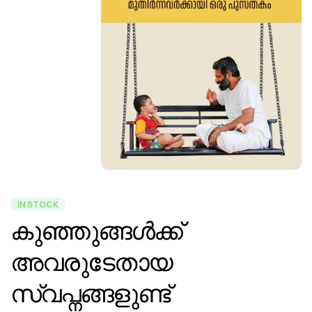
IN STOCK
കുഞ്ഞുങ്ങൾക്ക്
അവരുടേതായ
സ്വപ്നങ്ങളുണ്ട്