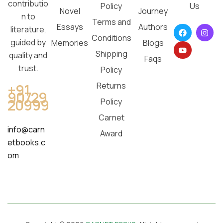
contributio
Policy
Us
Novel
Journey
n to
Terms and
Essays
Authors
literature,
Conditions
guided by
Memories
Blogs
Shipping
quality and
Faqs
trust.
Policy
Returns
+91
90729
20999
Policy
Carnet
info@carn
Award
etbooks.c
om