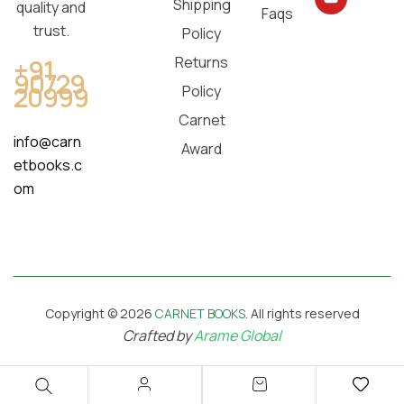
Shipping
quality and
Faqs
trust.
Policy
Returns
+91
90729
20999
Policy
Carnet
info@carn
Award
etbooks.c
om
Copyright © 2026
CARNET BOOKS
. All rights reserved
Crafted by
Arame Global