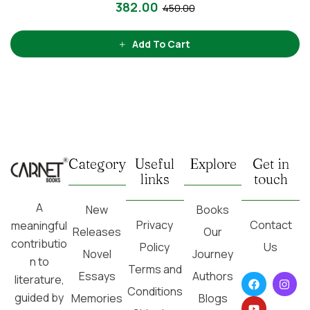
382.00
450.00
Add To Cart
Category
Useful
Explore
Get in
links
touch
A
New
Books
Privacy
Contact
meaningful
Releases
Our
contributio
Policy
Us
Novel
Journey
n to
Terms and
Essays
Authors
literature,
Conditions
guided by
Memories
Blogs