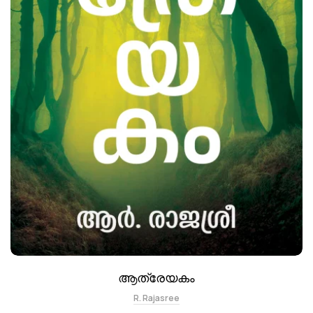
ആത്രേയകം
R. Rajasree