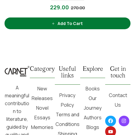
229.00
270.00
Add To Cart
Category
Useful
Explore
Get in
links
touch
A
New
Books
Privacy
Contact
meaningful
Releases
Our
contributio
Policy
Us
Novel
Journey
n to
Terms and
Essays
Authors
literature,
Conditions
guided by
Memories
Blogs
Shipping
quality and