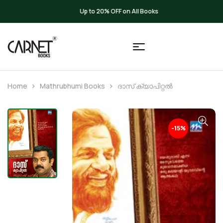
Up to 20% OFF on All Books
Home
Mathrubhumi Books
ദാസ് ക്യാപിറ്റല്‍
-15%