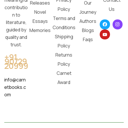
meaningful
Releases
Our
contributio
Policy
Us
Novel
Journey
n to
Terms and
Essays
Authors
literature,
Conditions
guided by
Memories
Blogs
Shipping
quality and
Faqs
trust.
Policy
Returns
+91
90729
20999
Policy
Carnet
info@carn
Award
etbooks.c
om