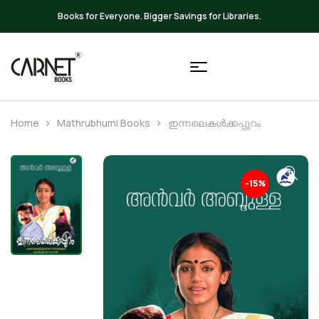
ies.
Up to 20% OFF on All Books
Home
Mathrubhumi Books
ഇന്നലെകൾക്കപ്പുറം
-15%