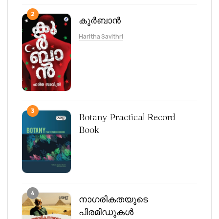
2
കുർബാൻ
Haritha Savithri
3
Botany Practical Record
Book
4
നാഗരികതയുടെ
പിരമിഡുകൾ