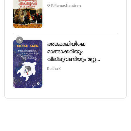
G. P. Ramachandran
5
അങ്കമാലിയിലെ
മാങ്ങാക്കറിയും
വില്ലുവണ്ടിയും മറ്റു
കഥകളും
Rekha K