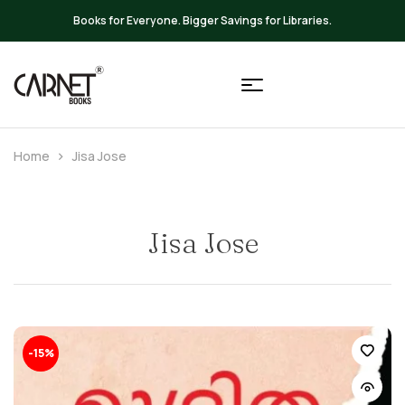
Up to 20% OFF on All Books
Home
Jisa Jose
Jisa Jose
-15%