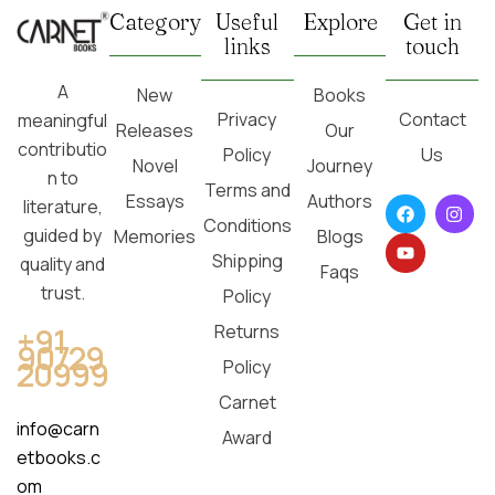
Category
Useful
Explore
Get in
links
touch
A
New
Books
Privacy
Contact
meaningful
Releases
Our
contributio
Policy
Us
Novel
Journey
n to
Terms and
Essays
Authors
literature,
Conditions
guided by
Memories
Blogs
Shipping
quality and
Faqs
trust.
Policy
Returns
+91
90729
20999
Policy
Carnet
info@carn
Award
etbooks.c
om