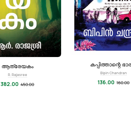
അന്ധകാരനഴി
്ജ്‌
E Santhosh Kumar
roth
459.00
540.00
.00