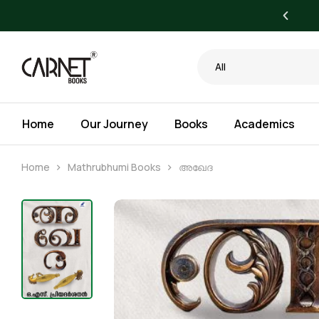
 to 20% OFF on All Books
All
Home
Our Journey
Books
Academics
Home
Mathrubhumi Books
അഖേദ