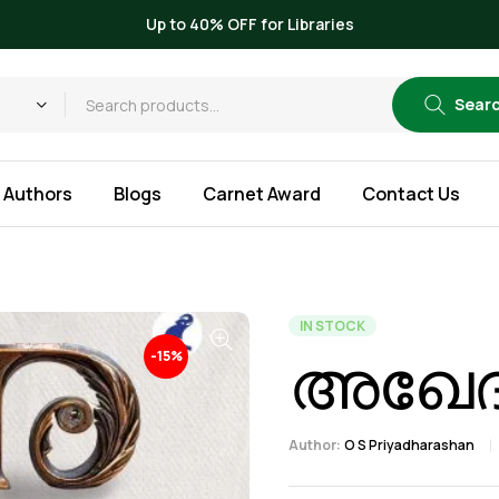
Up to 40% OFF for Libraries
Sear
Authors
Blogs
Carnet Award
Contact Us
IN STOCK
അഖേ
-15%
Author:
O S Priyadharashan