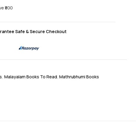
ve ₹500
rantee Safe & Secure Checkout
s
,
Malayalam Books To Read
,
Mathrubhumi Books