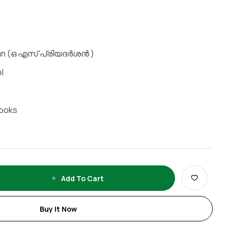
shan (ഒ എസ് പ്രിയദർശൻ )
l
Books
Add To Cart
Buy It Now