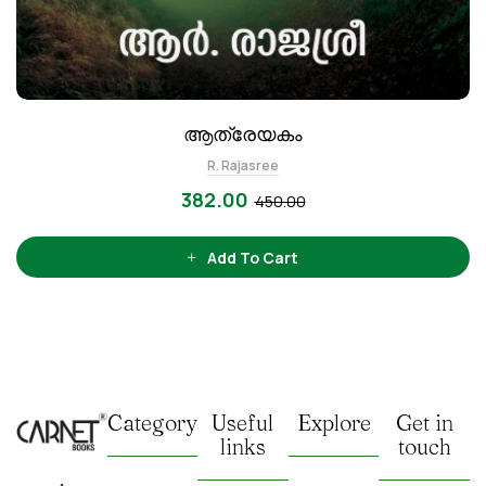
ആത്രേയകം
R. Rajasree
382.00
450.00
Add To Cart
Category
Useful
Explore
Get in
links
touch