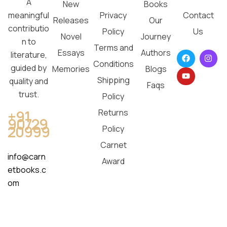
A
New
Books
Privacy
Contact
meaningful
Releases
Our
contributio
Policy
Us
Novel
Journey
n to
Terms and
Essays
Authors
literature,
Conditions
guided by
Memories
Blogs
Shipping
quality and
Faqs
trust.
Policy
Returns
+91
90729
20999
Policy
Carnet
info@carn
Award
etbooks.c
om