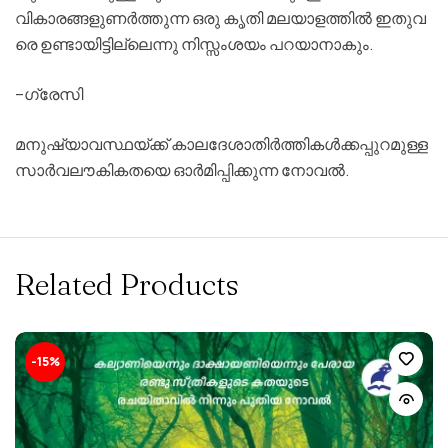
വികാരങ്ങളുണര്‍ത്തുന്ന ഒരു കൃതി മലയാളത്തില്‍ ഇതുവ
രെ ഉണ്ടായിട്ടില്ലെന്നു നിസ്സംശയം പറയാനാകും.
–ഗ്രേസി
മനുഷ്യാവസ്ഥയ്ക്ക് കാലദേശാതിര്‍ത്തികള്‍ക്കപ്പുറമുള്ള
സാര്‍വലൗകികതയെ ഓര്‍മിപ്പിക്കുന്ന നോവല്‍.
Related Products
-15%