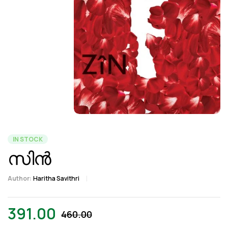
IN STOCK
സിൻ
Author:
Haritha Savithri
391.00
460.00