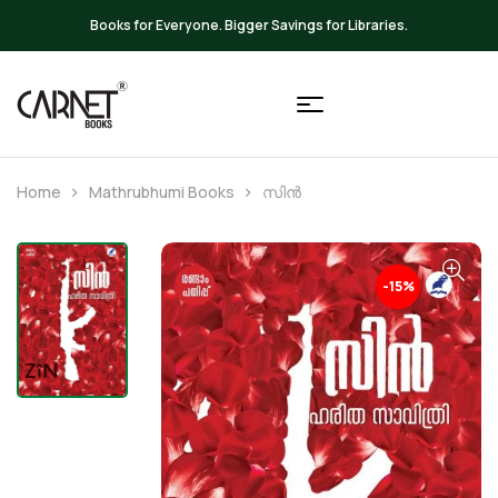
Up to 20% OFF on All Books
Home
Mathrubhumi Books
സിൻ
-15%