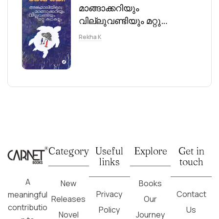
മാങ്ങാക്കറിയും
വില്ലുവണ്ടിയും മറ്റു
കഥകളും
Rekha K
Category
Useful
Explore
Get in
links
touch
A
New
Books
Privacy
Contact
meaningful
Releases
Our
contributio
Policy
Us
Novel
Journey