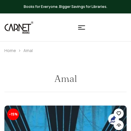
Up to 20% OFF on All Books
Home
Amal
Amal
-15%