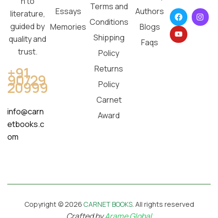
n to
Terms and
Essays
Authors
literature,
Conditions
guided by
Memories
Blogs
Shipping
quality and
Faqs
trust.
Policy
Returns
+91
90729
20999
Policy
Carnet
info@carn
Award
etbooks.c
om
Copyright © 2026
CARNET BOOKS
. All rights reserved
Crafted by
Arame Global