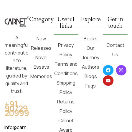
Category
Useful
Explore
Get in
links
touch
A
New
Books
Privacy
Contact
meaningful
Releases
Our
contributio
Policy
Us
Novel
Journey
n to
Terms and
Essays
Authors
literature,
Conditions
guided by
Memories
Blogs
Shipping
quality and
Faqs
trust.
Policy
Returns
+91
90729
20999
Policy
Carnet
info@carn
Award