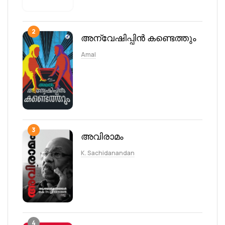
2
അന്വേഷിപ്പിൻ കണ്ടെത്തും
Amal
3
അവിരാമം
K. Sachidanandan
4