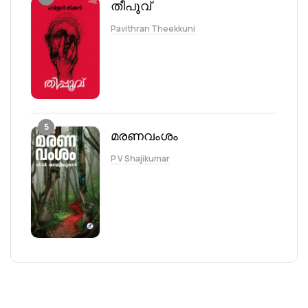
തീപൂവ്
Pavithran Theekkuni
5
മരണവംശം
P V Shajikumar