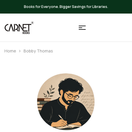
s.
Up to 20% OFF on All Books
Home
Bobby Thomas