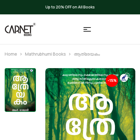
Up to 20% OFF on All Books
Home
Mathrubhumi Books
ആത്രേയകം
-15%