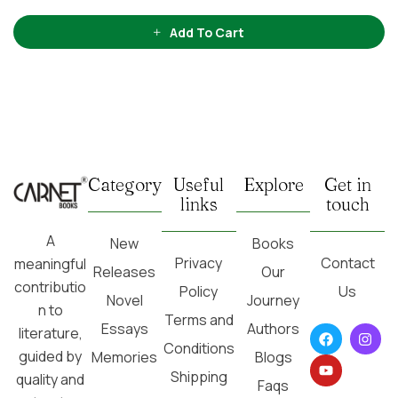
Add To Cart
Category
Useful
Explore
Get in
links
touch
A
New
Books
Privacy
Contact
meaningful
Releases
Our
contributio
Policy
Us
Novel
Journey
n to
Terms and
Essays
Authors
literature,
Conditions
guided by
Memories
Blogs
Shipping
quality and
Faqs