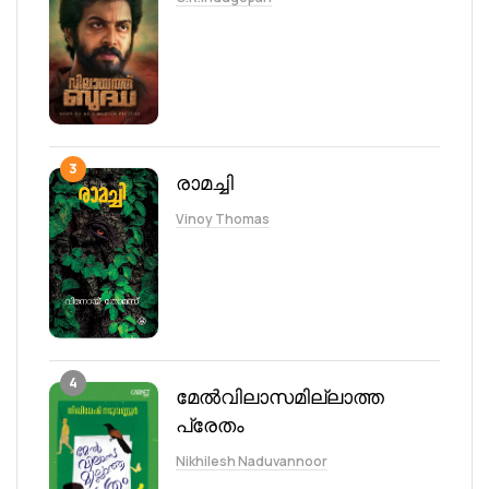
3
രാമച്ചി
Vinoy Thomas
4
മേല്‍വിലാസമില്ലാത്ത
പ്രേതം
Nikhilesh Naduvannoor