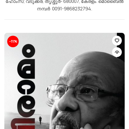
ഹോംസ്, വടൂക്കര, തൃശ്ശൂര്‍- 680007, കേരളം. മൊബൈല്‍
നമ്പര്‍: 0091-9868232794.
-11%