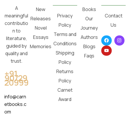
A
New
Books
Privacy
Contact
meaningful
Releases
Our
contributio
Policy
Us
Novel
Journey
n to
Terms and
Essays
Authors
literature,
Conditions
guided by
Memories
Blogs
Shipping
quality and
Faqs
trust.
Policy
Returns
+91
90729
20999
Policy
Carnet
info@carn
Award
etbooks.c
om