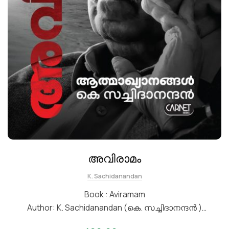
അവിരാമം
K. Sachidanandan
Book : Aviramam
Author: K. Sachidanandan (കെ. സച്ചിദാനന്ദൻ )
Genre : Autobiography/Memoirs