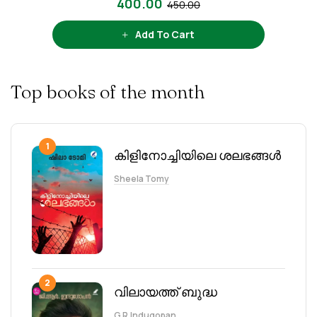
400.00
450.00
Binding : Paperback
Publisher : Carnet Publications
Add To Cart
Language : Malayalam
Top books of the month
1
കിളിനോച്ചിയിലെ ശലഭങ്ങൾ
Sheela Tomy
2
വിലായത്ത് ബുദ്ധ
G.R.Indugopan