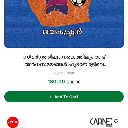
സ്വർഗ്ഗത്തിലും നരകത്തിലും രണ്ട്
അർധസമയങ്ങൾ ഫുട്‍ബോളിലെ
ലോകസാഹിത്യം
Jayakrishnan
180.00
200.00
Add To Cart
-20%