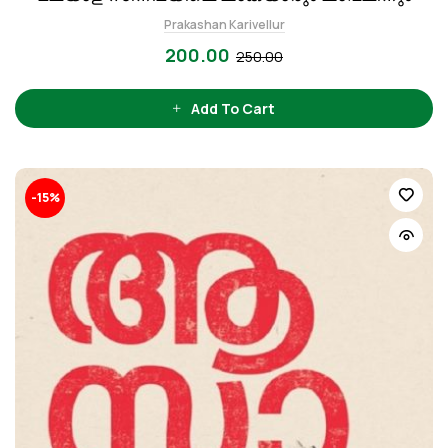
Prakashan Karivellur
200.00
250.00
Add To Cart
-15%