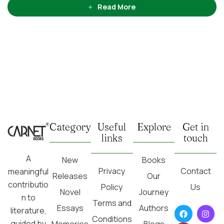
Read More
Category
Useful
Explore
Get in
links
touch
A
New
Books
Privacy
Contact
meaningful
Releases
Our
contributio
Policy
Us
Novel
Journey
n to
Terms and
Essays
Authors
literature,
Conditions
guided by