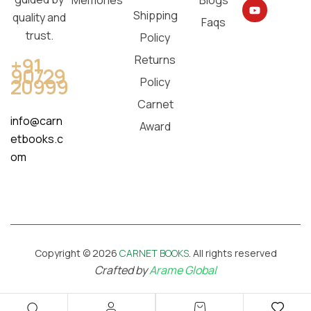
Memories
Blogs
Shipping
quality and
Faqs
trust.
Policy
Returns
+91
90729
20999
Policy
Carnet
info@carn
Award
etbooks.c
om
Copyright © 2026
CARNET BOOKS
. All rights reserved
Crafted by
Arame Global