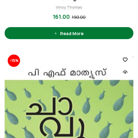
Vinoy Thomas
161.00
190.00
Read More
-15%