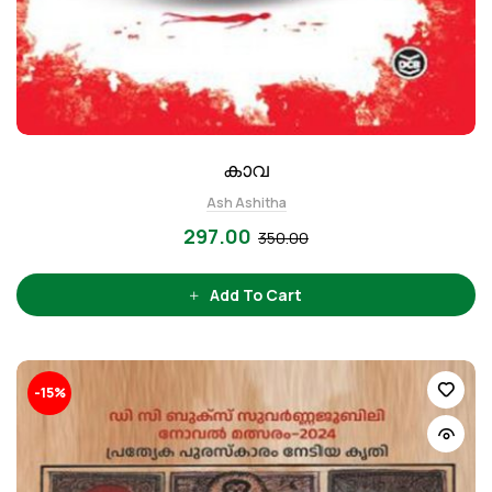
കാവ
Ash Ashitha
297.00
350.00
Add To Cart
-15%