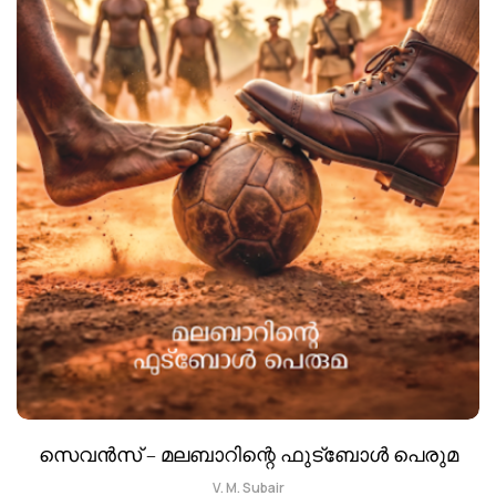
സെവൻസ് – മലബാറിന്റെ ഫുട്ബോൾ പെരുമ
V. M. Subair