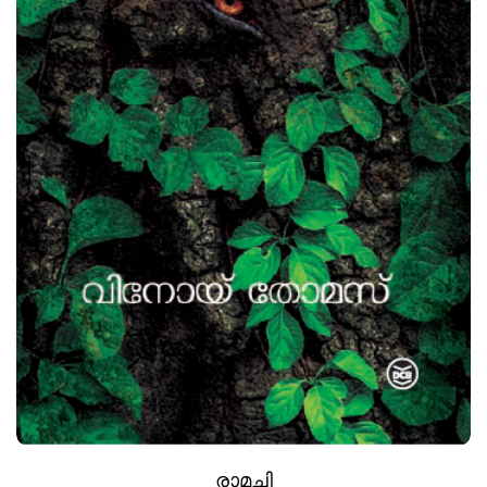
രാമച്ചി