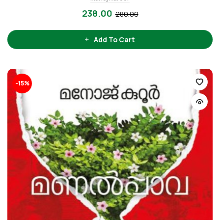
238.00
280.00
Add To Cart
-15%